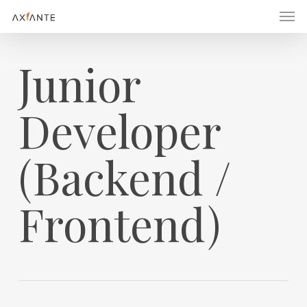
Men
Skip
to
main
Junior
content
Developer
(Backend /
Frontend)